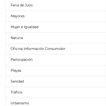
Feria de Julio
Mayores
Mujer e Igualdad
Naturia
Oficina Información Consumidor
Participación
Playas
Sanidad
Tráfico
Urbanismo