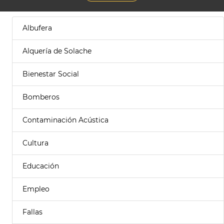
Albufera
Alquería de Solache
Bienestar Social
Bomberos
Contaminación Acústica
Cultura
Educación
Empleo
Fallas