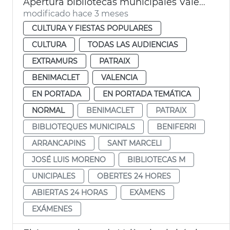
Apertura bibliotecas municipales València 24 horas por exámenes
modificado hace 3 meses
CULTURA Y FIESTAS POPULARES
CULTURA
TODAS LAS AUDIENCIAS
EXTRAMURS
PATRAIX
BENIMACLET
VALENCIA
EN PORTADA
EN PORTADA TEMÁTICA
NORMAL
BENIMACLET
PATRAIX
BIBLIOTEQUES MUNICIPALS
BENIFERRI
ARRANCAPINS
SANT MARCELI
JOSÉ LUIS MORENO
BIBLIOTECAS M
UNICIPALES
OBERTES 24 HORES
ABIERTAS 24 HORAS
EXÀMENS
EXÁMENES