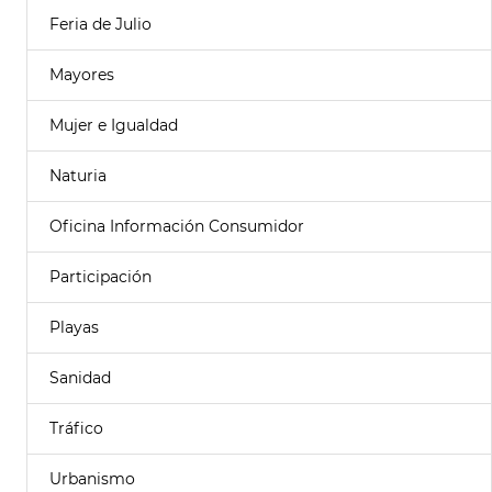
Feria de Julio
Mayores
Mujer e Igualdad
Naturia
Oficina Información Consumidor
Participación
Playas
Sanidad
Tráfico
Urbanismo