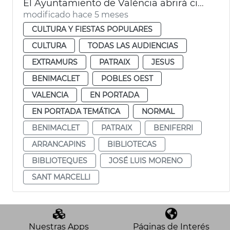
El Ayuntamiento de València abrirá cinco bibliotecas 24 horas durante las épocas de exámenes
modificado hace 5 meses
CULTURA Y FIESTAS POPULARES
CULTURA
TODAS LAS AUDIENCIAS
EXTRAMURS
PATRAIX
JESUS
BENIMACLET
POBLES OEST
VALENCIA
EN PORTADA
EN PORTADA TEMÁTICA
NORMAL
BENIMACLET
PATRAIX
BENIFERRI
ARRANCAPINS
BIBLIOTECAS
BIBLIOTEQUES
JOSÉ LUIS MORENO
SANT MARCELLI
Nuestras Apps
Páginas de Interés