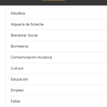
Albufera
Alquería de Solache
Bienestar Social
Bomberos
Contaminación Acústica
Cultura
Educación
Empleo
Fallas