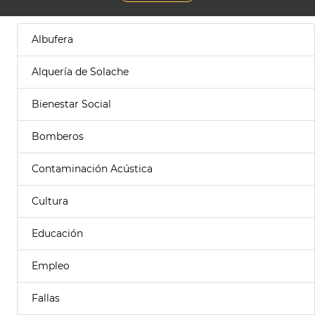
Albufera
Alquería de Solache
Bienestar Social
Bomberos
Contaminación Acústica
Cultura
Educación
Empleo
Fallas