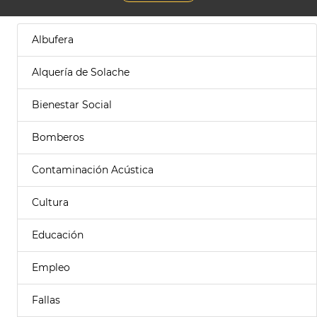
Albufera
Alquería de Solache
Bienestar Social
Bomberos
Contaminación Acústica
Cultura
Educación
Empleo
Fallas