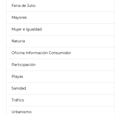
Feria de Julio
Mayores
Mujer e Igualdad
Naturia
Oficina Información Consumidor
Participación
Playas
Sanidad
Tráfico
Urbanismo