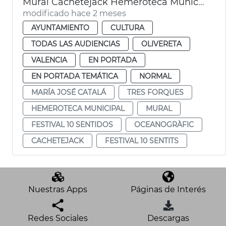
Mural Cachetejack Hemeroteca Municipal València
modificado hace 2 meses
AYUNTAMIENTO
CULTURA
TODAS LAS AUDIENCIAS
OLIVERETA
VALENCIA
EN PORTADA
EN PORTADA TEMÁTICA
NORMAL
MARÍA JOSÉ CATALÁ
TRES FORQUES
HEMEROTECA MUNICIPAL
MURAL
FESTIVAL 10 SENTIDOS
OCEANOGRÀFIC
CACHETEJACK
FESTIVAL 10 SENTITS
Nuestras Apps
Páginas de Interés
Redes Sociales
Descargas