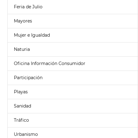
Feria de Julio
Mayores
Mujer e Igualdad
Naturia
Oficina Información Consumidor
Participación
Playas
Sanidad
Tráfico
Urbanismo