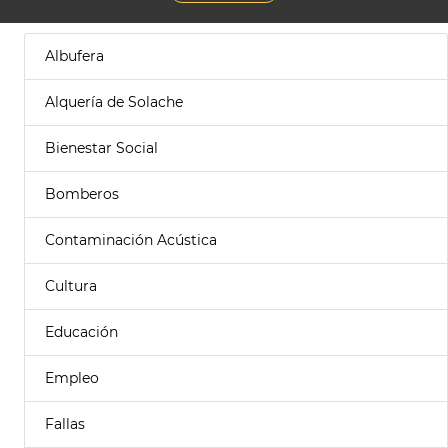
Albufera
Alquería de Solache
Bienestar Social
Bomberos
Contaminación Acústica
Cultura
Educación
Empleo
Fallas