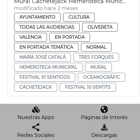
Mural Cachetejack Hemeroteca Municipal València
modificado hace 2 meses
AYUNTAMIENTO
CULTURA
TODAS LAS AUDIENCIAS
OLIVERETA
VALENCIA
EN PORTADA
EN PORTADA TEMÁTICA
NORMAL
MARÍA JOSÉ CATALÁ
TRES FORQUES
HEMEROTECA MUNICIPAL
MURAL
FESTIVAL 10 SENTIDOS
OCEANOGRÀFIC
CACHETEJACK
FESTIVAL 10 SENTITS
Nuestras Apps
Páginas de Interés
Redes Sociales
Descargas