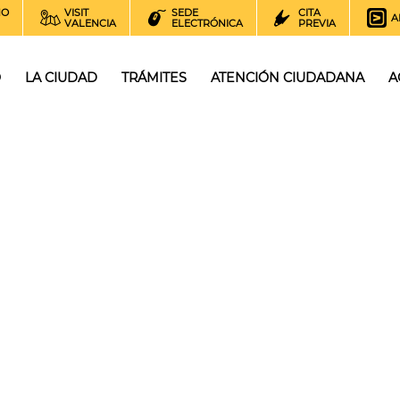
NO
VISIT
SEDE
CITA
A
VALENCIA
ELECTRÓNICA
PREVIA
O
LA CIUDAD
TRÁMITES
ATENCIÓN CIUDADANA
A