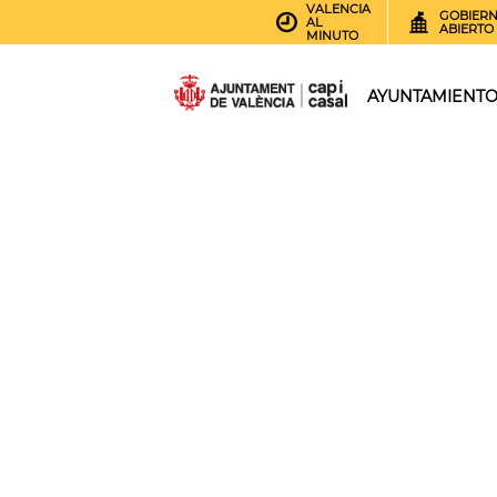
VALENCIA
GOBIER
AL
ABIERTO
MINUTO
AYUNTAMIENT