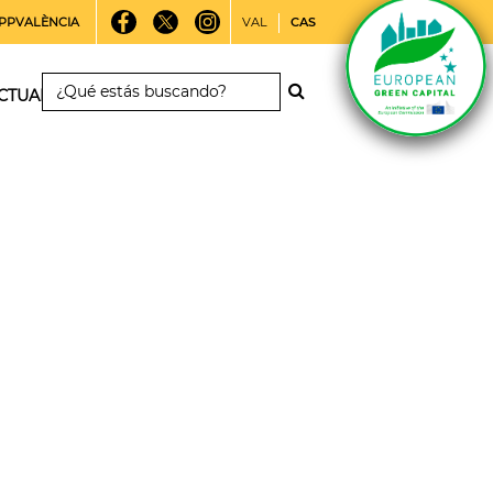
PPVALÈNCIA
VAL
CAS
CTUALIDAD