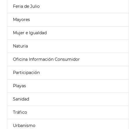
Feria de Julio
Mayores
Mujer e Igualdad
Naturia
Oficina Información Consumidor
Participación
Playas
Sanidad
Tráfico
Urbanismo