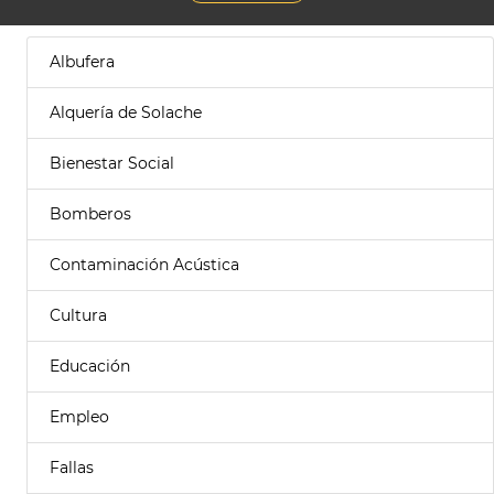
Albufera
Alquería de Solache
Bienestar Social
Bomberos
Contaminación Acústica
Cultura
Educación
Empleo
Fallas