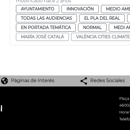
modificado hace 2 años
AYUNTAMIENTO
INNOVACIÓN
MEDIO AMB
TODAS LAS AUDIENCIAS
EL PLA DEL REAL
EN PORTADA TEMÁTICA
NORMAL
MEDI A
MARÍA JOSÉ CATALÁ
VALÈNCIA CITIES CLIMAT
Páginas de Interés
Redes Sociales
Plaça
46002
Horari
Teléf