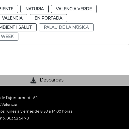
IENTE
NATURIA
VALENCIA VERDE
VALENCIA
EN PORTADA
MBIENT I SALUT
PALAU DE LA MÚSICA
E WEEK
Descargas
 de l'Ajuntament nº 1
 València
os: lunes a viernes de 8:30 a 14:00 horas
ono: 963 52 54 78