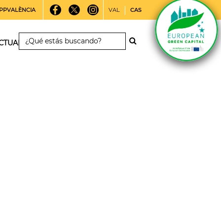
PPVALÈNCIA
VAL
CAS
CTUALIDAD