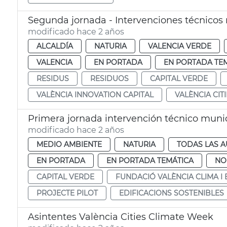
Segunda jornada - Intervenciones técnicos
modificado hace 2 años
ALCALDÍA
NATURIA
VALENCIA VERDE
VALENCIA
EN PORTADA
EN PORTADA TE
RESIDUS
RESIDUOS
CAPITAL VERDE
VALÈNCIA INNOVATION CAPITAL
VALÈNCIA CIT
Primera jornada intervención técnico munic
modificado hace 2 años
MEDIO AMBIENTE
NATURIA
TODAS LAS A
EN PORTADA
EN PORTADA TEMÁTICA
NO
CAPITAL VERDE
FUNDACIÓ VALÈNCIA CLIMA I 
PROJECTE PILOT
EDIFICACIONS SOSTENIBLES
Asintentes València Cities Climate Week