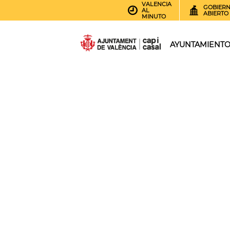
VALENCIA
GOBIER
AL
ABIERTO
MINUTO
AYUNTAMIENT