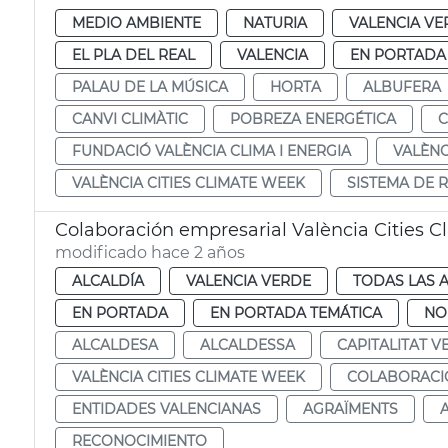
MEDIO AMBIENTE
NATURIA
VALENCIA VE
EL PLA DEL REAL
VALENCIA
EN PORTADA
PALAU DE LA MÚSICA
HORTA
ALBUFERA
CANVI CLIMÀTIC
POBREZA ENERGÉTICA
C
FUNDACIÓ VALÈNCIA CLIMA I ENERGIA
VALÈNC
VALÈNCIA CITIES CLIMATE WEEK
SISTEMA DE 
Colaboración empresarial València Cities 
modificado hace 2 años
ALCALDÍA
VALENCIA VERDE
TODAS LAS 
EN PORTADA
EN PORTADA TEMÁTICA
NO
ALCALDESA
ALCALDESSA
CAPITALITAT V
VALÈNCIA CITIES CLIMATE WEEK
COLABORACI
ENTIDADES VALENCIANAS
AGRAÏMENTS
RECONOCIMIENTO