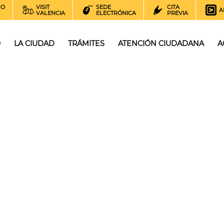
NO
VISIT
SEDE
CITA
A
VALENCIA
ELECTRÓNICA
PREVIA
O
LA CIUDAD
TRÁMITES
ATENCIÓN CIUDADANA
A