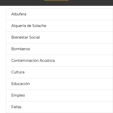
Albufera
Alquería de Solache
Bienestar Social
Bomberos
Contaminación Acústica
Cultura
Educación
Empleo
Fallas