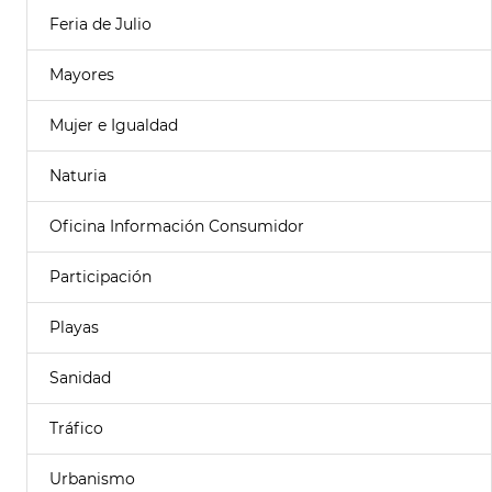
Feria de Julio
Mayores
Mujer e Igualdad
Naturia
Oficina Información Consumidor
Participación
Playas
Sanidad
Tráfico
Urbanismo