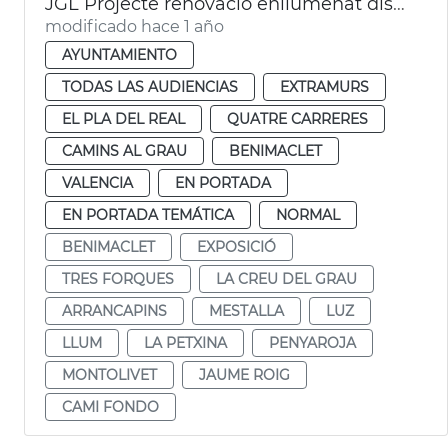
JGL Projecte renovació enllumenat districtes València
modificado hace 1 año
AYUNTAMIENTO
TODAS LAS AUDIENCIAS
EXTRAMURS
EL PLA DEL REAL
QUATRE CARRERES
CAMINS AL GRAU
BENIMACLET
VALENCIA
EN PORTADA
EN PORTADA TEMÁTICA
NORMAL
BENIMACLET
EXPOSICIÓ
TRES FORQUES
LA CREU DEL GRAU
ARRANCAPINS
MESTALLA
LUZ
LLUM
LA PETXINA
PENYAROJA
MONTOLIVET
JAUME ROIG
CAMI FONDO