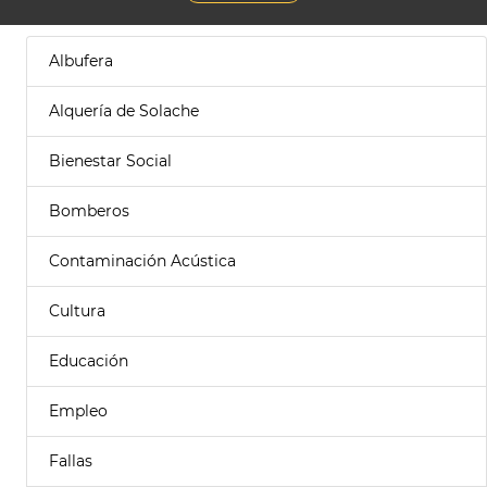
Albufera
Alquería de Solache
Bienestar Social
Bomberos
Contaminación Acústica
Cultura
Educación
Empleo
Fallas