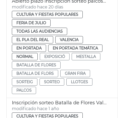
Abierto plazo inscripción sorteo palcos Batalla de Flores València
modificado hace 20 días
CULTURA Y FIESTAS POPULARES
FERIA DE JULIO
TODAS LAS AUDIENCIAS
EL PLA DEL REAL
VALENCIA
EN PORTADA
EN PORTADA TEMÁTICA
NORMAL
EXPOSICIÓ
MESTALLA
BATALLA DE FLORES
BATALLA DE FLORS
GRAN FIRA
SORTEIG
SORTEO
LLOTGES
PALCOS
Inscripción sorteo Batalla de Flores València
modificado hace 1 año
CULTURA Y FIESTAS POPULARES