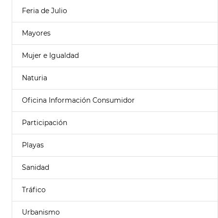
Feria de Julio
Mayores
Mujer e Igualdad
Naturia
Oficina Información Consumidor
Participación
Playas
Sanidad
Tráfico
Urbanismo