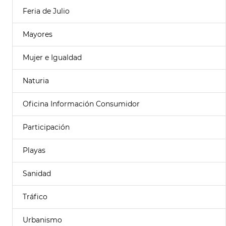
Feria de Julio
Mayores
Mujer e Igualdad
Naturia
Oficina Información Consumidor
Participación
Playas
Sanidad
Tráfico
Urbanismo