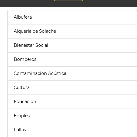
Albufera
Alquería de Solache
Bienestar Social
Bomberos
Contaminación Acústica
Cultura
Educación
Empleo
Fallas