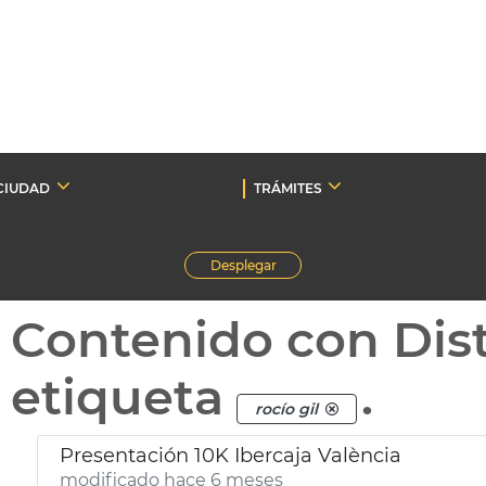
CIUDAD
TRÁMITES
Desplegar
Contenido con Dist
etiqueta
.
rocío gil
Presentación 10K Ibercaja València
modificado hace 6 meses