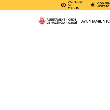
VALENCIA
GOBIER
AL
ABIERTO
MINUTO
AYUNTAMIENT