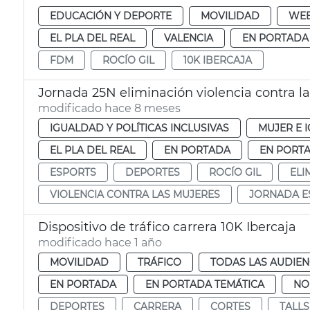
EDUCACIÓN Y DEPORTE
MOVILIDAD
WE
EL PLA DEL REAL
VALENCIA
EN PORTADA
FDM
ROCÍO GIL
10K IBERCAJA
Jornada 25N eliminación violencia contra l
modificado hace 8 meses
IGUALDAD Y POLÍTICAS INCLUSIVAS
MUJER E 
EL PLA DEL REAL
EN PORTADA
EN PORTA
ESPORTS
DEPORTES
ROCÍO GIL
ELI
VIOLENCIA CONTRA LAS MUJERES
JORNADA E
Dispositivo de tráfico carrera 10K Ibercaja
modificado hace 1 año
MOVILIDAD
TRÁFICO
TODAS LAS AUDIEN
EN PORTADA
EN PORTADA TEMÁTICA
NO
DEPORTES
CARRERA
CORTES
TALLS