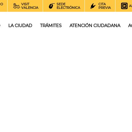
NO
VISIT
SEDE
CITA
A
VALENCIA
ELECTRÓNICA
PREVIA
O
LA CIUDAD
TRÁMITES
ATENCIÓN CIUDADANA
A