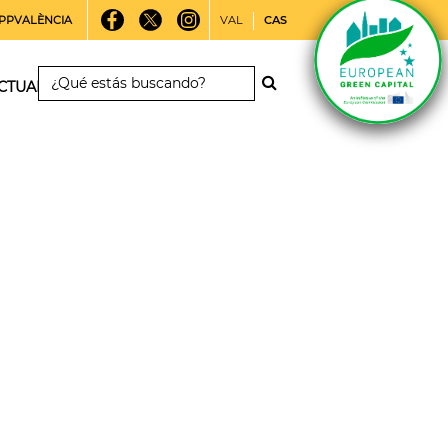
PPVALÈNCIA
VAL
CAS
CTUALIDAD