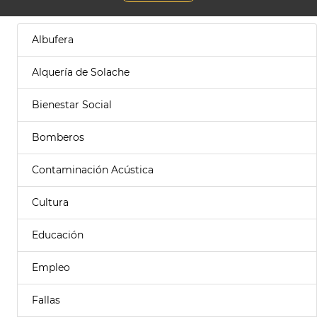
Albufera
Alquería de Solache
Bienestar Social
Bomberos
Contaminación Acústica
Cultura
Educación
Empleo
Fallas