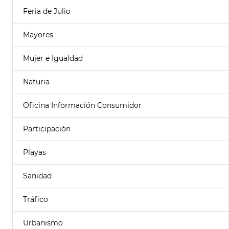
Feria de Julio
Mayores
Mujer e Igualdad
Naturia
Oficina Información Consumidor
Participación
Playas
Sanidad
Tráfico
Urbanismo