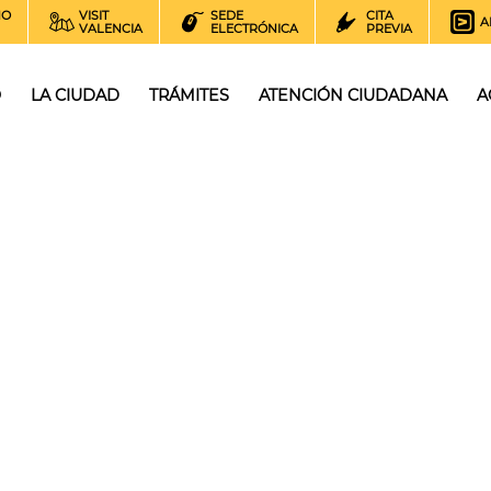
NO
VISIT
SEDE
CITA
A
VALENCIA
ELECTRÓNICA
PREVIA
O
LA CIUDAD
TRÁMITES
ATENCIÓN CIUDADANA
A