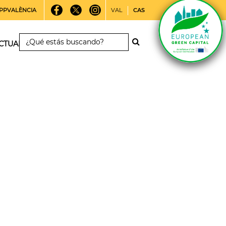
PPVALÈNCIA
VAL
CAS
CTUALIDAD