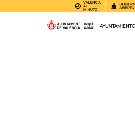
VALENCIA
GOBIER
AL
ABIERTO
MINUTO
AYUNTAMIENT