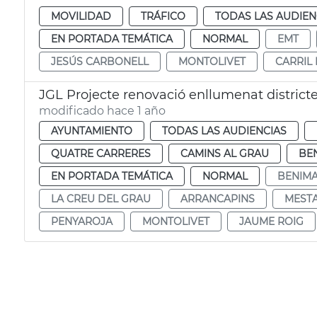
MOVILIDAD
TRÁFICO
TODAS LAS AUDIEN
EN PORTADA TEMÁTICA
NORMAL
EMT
JESÚS CARBONELL
MONTOLIVET
CARRIL 
JGL Projecte renovació enllumenat district
modificado hace 1 año
AYUNTAMIENTO
TODAS LAS AUDIENCIAS
QUATRE CARRERES
CAMINS AL GRAU
BE
EN PORTADA TEMÁTICA
NORMAL
BENIMA
LA CREU DEL GRAU
ARRANCAPINS
MEST
PENYAROJA
MONTOLIVET
JAUME ROIG