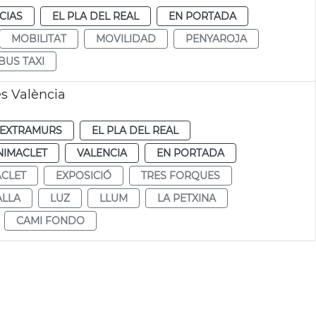
CIAS
EL PLA DEL REAL
EN PORTADA
MOBILITAT
MOVILIDAD
PENYAROJA
BUS TAXI
es València
EXTRAMURS
EL PLA DEL REAL
NIMACLET
VALENCIA
EN PORTADA
CLET
EXPOSICIÓ
TRES FORQUES
ALLA
LUZ
LLUM
LA PETXINA
CAMI FONDO