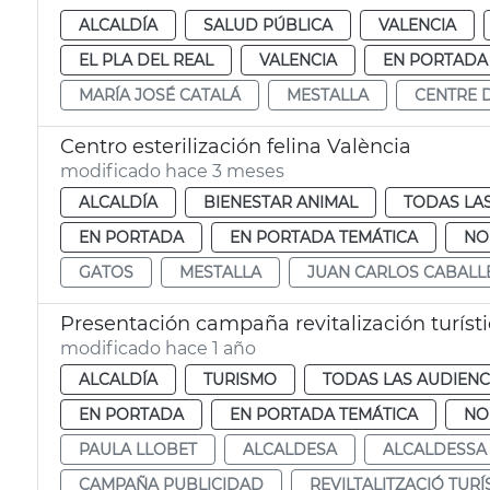
ALCALDÍA
SALUD PÚBLICA
VALENCIA
EL PLA DEL REAL
VALENCIA
EN PORTADA
MARÍA JOSÉ CATALÁ
MESTALLA
CENTRE 
Centro esterilización felina València
modificado hace 3 meses
ALCALDÍA
BIENESTAR ANIMAL
TODAS LA
EN PORTADA
EN PORTADA TEMÁTICA
NO
GATOS
MESTALLA
JUAN CARLOS CABALL
Presentación campaña revitalización turíst
modificado hace 1 año
ALCALDÍA
TURISMO
TODAS LAS AUDIENC
EN PORTADA
EN PORTADA TEMÁTICA
NO
PAULA LLOBET
ALCALDESA
ALCALDESSA
CAMPAÑA PUBLICIDAD
REVILTALITZACIÓ TURÍ