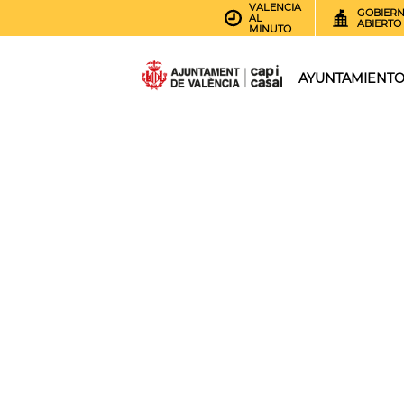
VALENCIA
GOBIER
AL
ABIERTO
MINUTO
AYUNTAMIENT