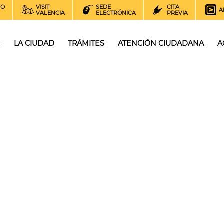
NO
VISIT
SEDE
CITA
A
VALENCIA
ELECTRÓNICA
PREVIA
O
LA CIUDAD
TRÁMITES
ATENCIÓN CIUDADANA
A