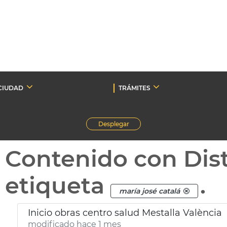
CIUDAD
TRÁMITES
Desplegar
Contenido con Dist
etiqueta
.
maría josé catalá
Inicio obras centro salud Mestalla València
modificado hace 1 mes