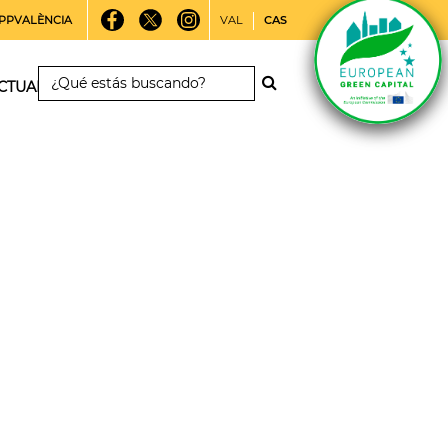
PPVALÈNCIA
VAL
CAS
CTUALIDAD