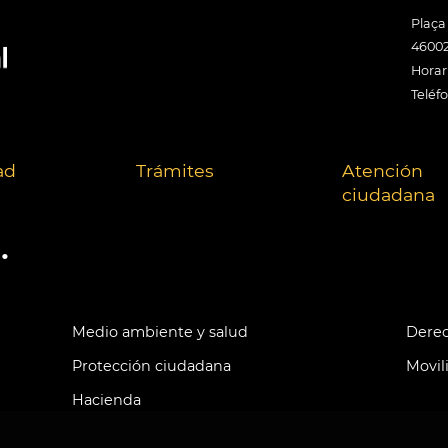
Plaça
46002
Horari
Teléf
ad
Trámites
Atención
ciudadana
.
Medio ambiente y salud
Derec
Protección ciudadana
Movil
Hacienda