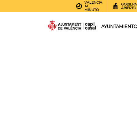
VALENCIA
GOBIER
AL
ABIERTO
MINUTO
AYUNTAMIENT