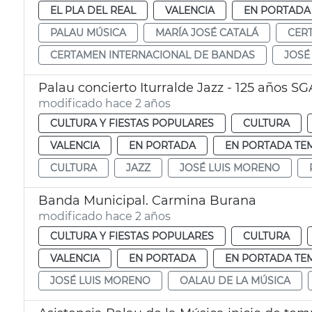
EL PLA DEL REAL
VALENCIA
EN PORTADA
PALAU MÚSICA
MARÍA JOSÉ CATALÁ
CER
CERTAMEN INTERNACIONAL DE BANDAS
JOSÉ
Palau concierto Iturralde Jazz - 125 años S
modificado hace 2 años
CULTURA Y FIESTAS POPULARES
CULTURA
VALENCIA
EN PORTADA
EN PORTADA TE
CULTURA
JAZZ
JOSÉ LUIS MORENO
Banda Municipal. Carmina Burana
modificado hace 2 años
CULTURA Y FIESTAS POPULARES
CULTURA
VALENCIA
EN PORTADA
EN PORTADA TE
JOSÉ LUIS MORENO
OALAU DE LA MÚSICA