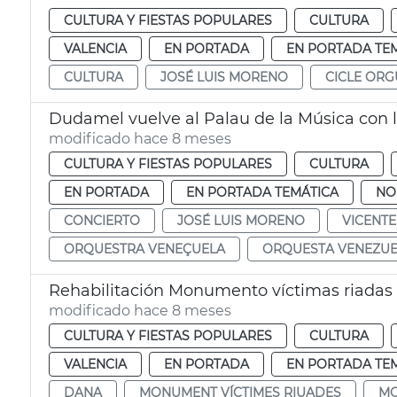
CULTURA Y FIESTAS POPULARES
CULTURA
VALENCIA
EN PORTADA
EN PORTADA TE
CULTURA
JOSÉ LUIS MORENO
CICLE ORG
Dudamel vuelve al Palau de la Música con 
modificado hace 8 meses
CULTURA Y FIESTAS POPULARES
CULTURA
EN PORTADA
EN PORTADA TEMÁTICA
NO
CONCIERTO
JOSÉ LUIS MORENO
VICENTE
ORQUESTRA VENEÇUELA
ORQUESTA VENEZUE
Rehabilitación Monumento víctimas riadas
modificado hace 8 meses
CULTURA Y FIESTAS POPULARES
CULTURA
VALENCIA
EN PORTADA
EN PORTADA TE
DANA
MONUMENT VÍCTIMES RIUADES
MO