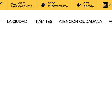
NO
VISIT
SEDE
CITA
A
VALENCIA
ELECTRÓNICA
PREVIA
O
LA CIUDAD
TRÁMITES
ATENCIÓN CIUDADANA
A