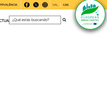
PPVALÈNCIA
VAL
CAS
CTUALIDAD