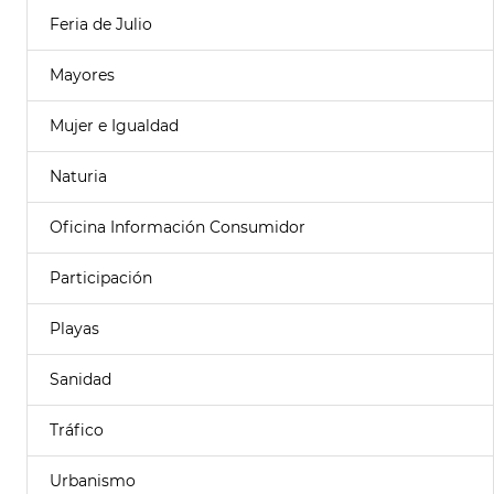
Feria de Julio
Mayores
Mujer e Igualdad
Naturia
Oficina Información Consumidor
Participación
Playas
Sanidad
Tráfico
Urbanismo