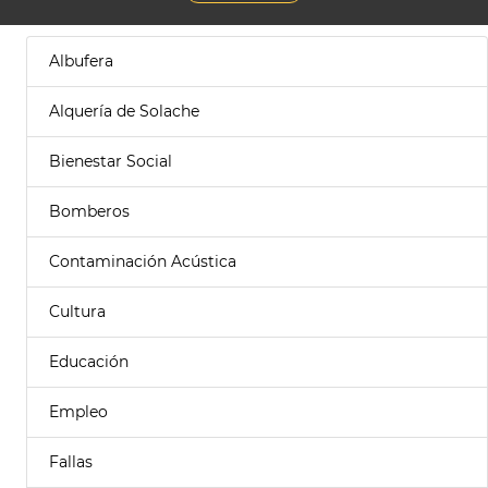
Albufera
Alquería de Solache
Bienestar Social
Bomberos
Contaminación Acústica
Cultura
Educación
Empleo
Fallas