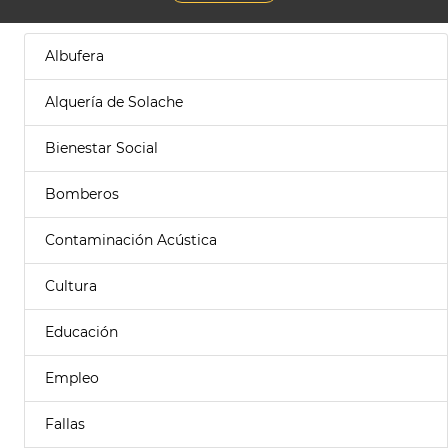
Albufera
Alquería de Solache
Bienestar Social
Bomberos
Contaminación Acústica
Cultura
Educación
Empleo
Fallas