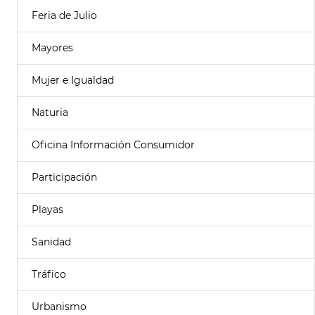
Feria de Julio
Mayores
Mujer e Igualdad
Naturia
Oficina Información Consumidor
Participación
Playas
Sanidad
Tráfico
Urbanismo