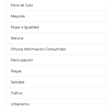
Feria de Julio
Mayores
Mujer e Igualdad
Naturia
Oficina Información Consumidor
Participación
Playas
Sanidad
Tráfico
Urbanismo