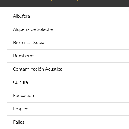
Albufera
Alquería de Solache
Bienestar Social
Bomberos
Contaminación Acústica
Cultura
Educación
Empleo
Fallas