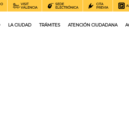
NO
VISIT
SEDE
CITA
A
VALENCIA
ELECTRÓNICA
PREVIA
O
LA CIUDAD
TRÁMITES
ATENCIÓN CIUDADANA
A