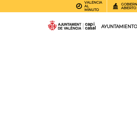
VALENCIA
GOBIER
AL
ABIERTO
MINUTO
AYUNTAMIENT