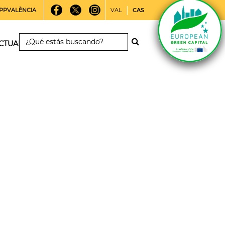
PPVALÈNCIA
VAL
CAS
CTUALIDAD