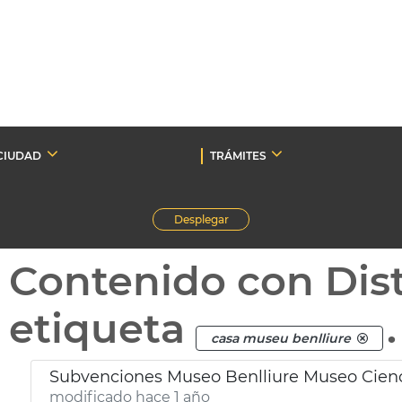
CIUDAD
TRÁMITES
Desplegar
Contenido con Dist
etiqueta
.
casa museu benlliure
Subvenciones Museo Benlliure Museo Cienc
modificado hace 1 año