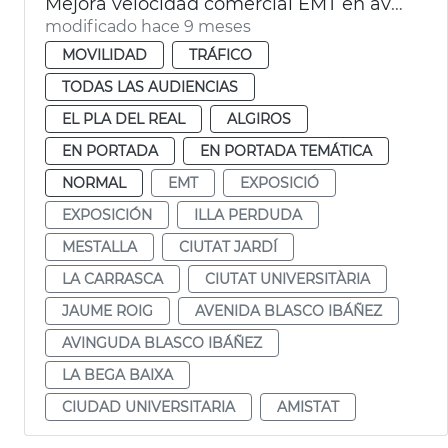
Mejora velocidad comercial EMT en avenida Blasco IBÁÑEZ València
modificado hace 9 meses
MOVILIDAD
TRÁFICO
TODAS LAS AUDIENCIAS
EL PLA DEL REAL
ALGIROS
EN PORTADA
EN PORTADA TEMÁTICA
NORMAL
EMT
EXPOSICIÓ
EXPOSICIÓN
ILLA PERDUDA
MESTALLA
CIUTAT JARDÍ
LA CARRASCA
CIUTAT UNIVERSITÀRIA
JAUME ROIG
AVENIDA BLASCO IBÁÑEZ
AVINGUDA BLASCO IBÁÑEZ
LA BEGA BAIXA
CIUDAD UNIVERSITARIA
AMISTAT