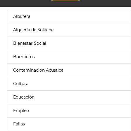
Albufera
Alquería de Solache
Bienestar Social
Bomberos
Contaminación Acústica
Cultura
Educación
Empleo
Fallas