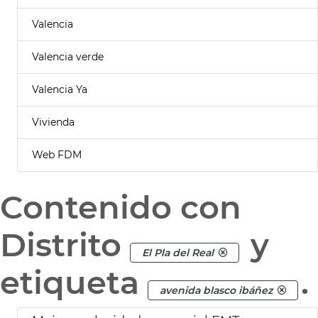
Valencia
Valencia verde
Valencia Ya
Vivienda
Web FDM
Contenido con
Distrito
y
El Pla del Real
etiqueta
.
avenida blasco ibáñez