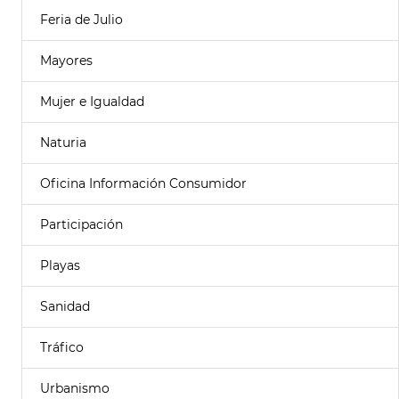
Feria de Julio
Mayores
Mujer e Igualdad
Naturia
Oficina Información Consumidor
Participación
Playas
Sanidad
Tráfico
Urbanismo