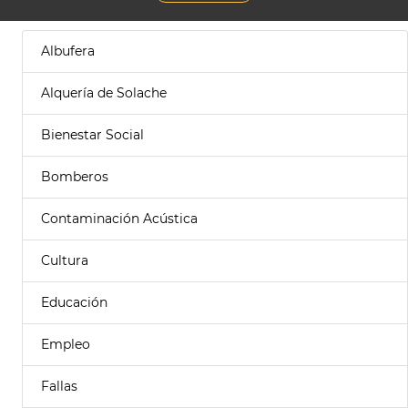
Albufera
Alquería de Solache
Bienestar Social
Bomberos
Contaminación Acústica
Cultura
Educación
Empleo
Fallas