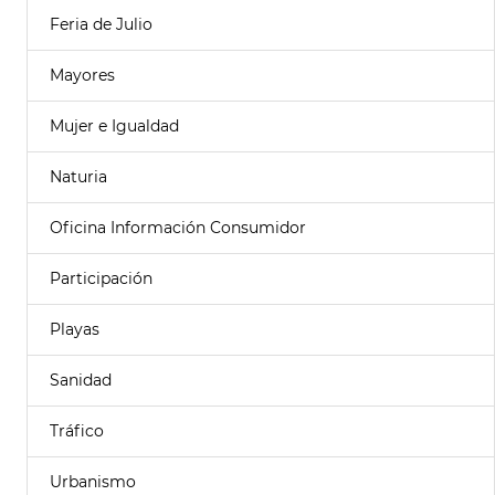
Feria de Julio
Mayores
Mujer e Igualdad
Naturia
Oficina Información Consumidor
Participación
Playas
Sanidad
Tráfico
Urbanismo