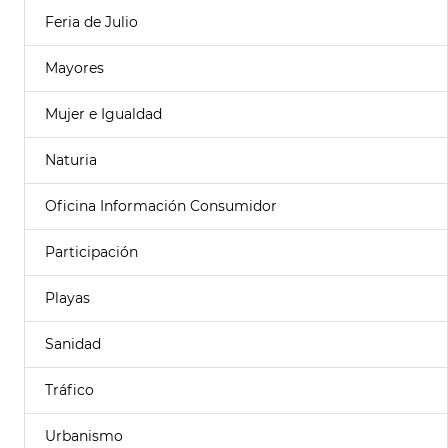
Feria de Julio
Mayores
Mujer e Igualdad
Naturia
Oficina Información Consumidor
Participación
Playas
Sanidad
Tráfico
Urbanismo