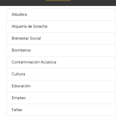
Albufera
Alquería de Solache
Bienestar Social
Bomberos
Contaminación Acústica
Cultura
Educación
Empleo
Fallas