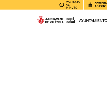
VALENCIA
GOBIER
AL
ABIERTO
MINUTO
AYUNTAMIENT