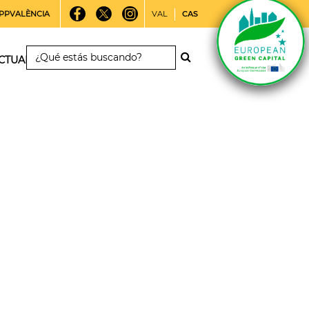
PPVALÈNCIA
VAL
CAS
CTUALIDAD