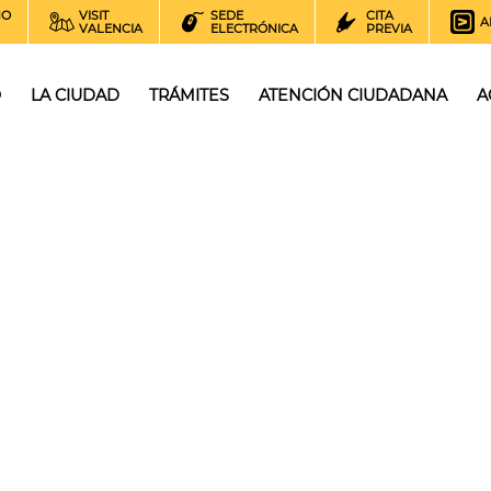
NO
VISIT
SEDE
CITA
A
VALENCIA
ELECTRÓNICA
PREVIA
O
LA CIUDAD
TRÁMITES
ATENCIÓN CIUDADANA
A