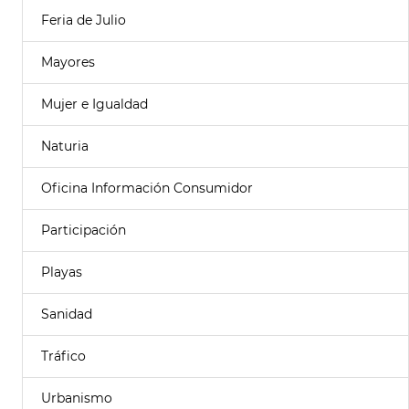
Feria de Julio
Mayores
Mujer e Igualdad
Naturia
Oficina Información Consumidor
Participación
Playas
Sanidad
Tráfico
Urbanismo