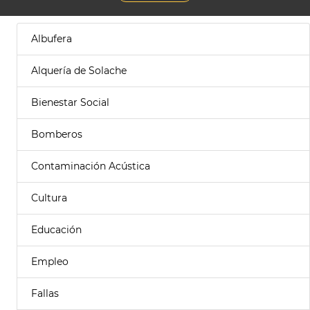
Albufera
Alquería de Solache
Bienestar Social
Bomberos
Contaminación Acústica
Cultura
Educación
Empleo
Fallas