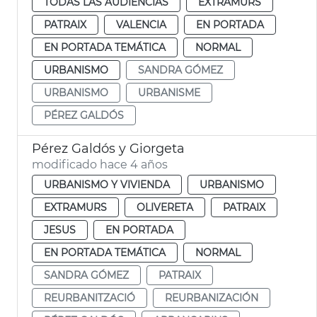
TODAS LAS AUDIENCIAS
EXTRAMURS
PATRAIX
VALENCIA
EN PORTADA
EN PORTADA TEMÁTICA
NORMAL
URBANISMO
SANDRA GÓMEZ
URBANISMO
URBANISME
PÉREZ GALDÓS
Pérez Galdós y Giorgeta
modificado hace 4 años
URBANISMO Y VIVIENDA
URBANISMO
EXTRAMURS
OLIVERETA
PATRAIX
JESUS
EN PORTADA
EN PORTADA TEMÁTICA
NORMAL
SANDRA GÓMEZ
PATRAIX
REURBANITZACIÓ
REURBANIZACIÓN