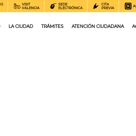
NO
VISIT
SEDE
CITA
A
VALENCIA
ELECTRÓNICA
PREVIA
O
LA CIUDAD
TRÁMITES
ATENCIÓN CIUDADANA
A