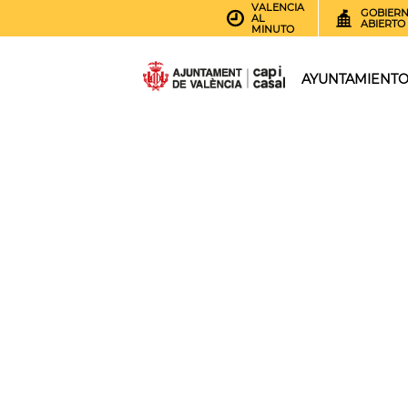
VALENCIA
GOBIER
AL
ABIERTO
MINUTO
AYUNTAMIENT