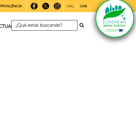
PPVALÈNCIA
VAL
CAS
CTUALIDAD