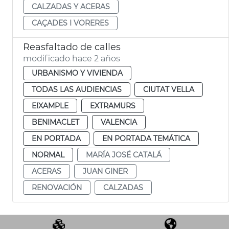
CALZADAS Y ACERAS
CAÇADES I VORERES
Reasfaltado de calles
modificado hace 2 años
URBANISMO Y VIVIENDA
TODAS LAS AUDIENCIAS
CIUTAT VELLA
EIXAMPLE
EXTRAMURS
BENIMACLET
VALENCIA
EN PORTADA
EN PORTADA TEMÁTICA
NORMAL
MARÍA JOSÉ CATALÁ
ACERAS
JUAN GINER
RENOVACIÓN
CALZADAS