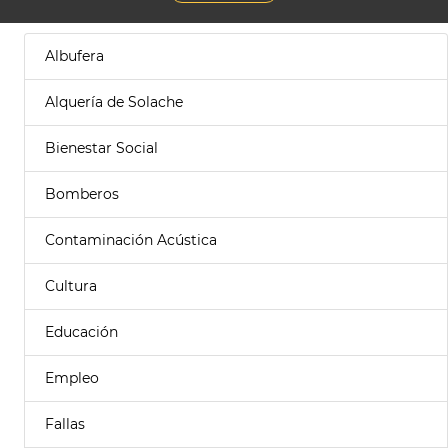
Albufera
Alquería de Solache
Bienestar Social
Bomberos
Contaminación Acústica
Cultura
Educación
Empleo
Fallas