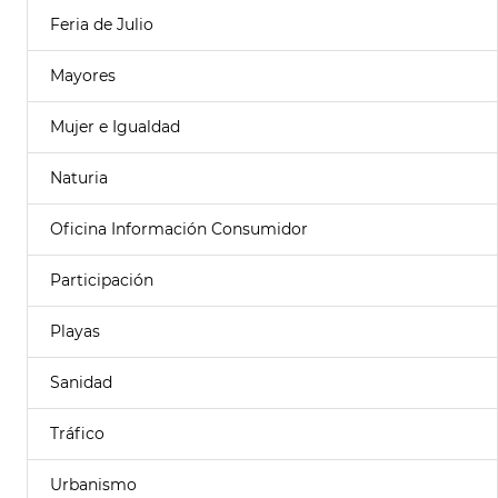
Feria de Julio
Mayores
Mujer e Igualdad
Naturia
Oficina Información Consumidor
Participación
Playas
Sanidad
Tráfico
Urbanismo