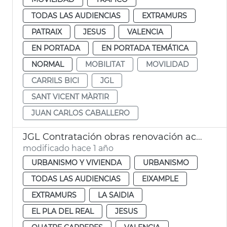
TODAS LAS AUDIENCIAS
EXTRAMURS
PATRAIX
JESUS
VALENCIA
EN PORTADA
EN PORTADA TEMÁTICA
NORMAL
MOBILITAT
MOVILIDAD
CARRILS BICI
JGL
SANT VICENT MÀRTIR
JUAN CARLOS CABALLERO
JGL Contratación obras renovación aceras València
modificado hace 1 año
URBANISMO Y VIVIENDA
URBANISMO
TODAS LAS AUDIENCIAS
EIXAMPLE
EXTRAMURS
LA SAIDIA
EL PLA DEL REAL
JESUS