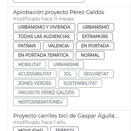
Aprobación proyecto Pérez Galdós
modificado hace 11 meses
URBANISMO Y VIVIENDA
URBANISMO
TODAS LAS AUDIENCIAS
EXTRAMURS
PATRAIX
VALENCIA
EN PORTADA
EN PORTADA TEMÁTICA
NORMAL
MOBILITAT
URBANISME
ACCESSIBILITAT
JGL
SEGURETAT
ZONES VERDES
SOSTENIBILITAT
PROJECTE PÉREZ GALDÓS
NEXTGENERATIONEU
Proyecto carriles bici de Gaspar Aguilar y Sant Vicent Màrtir
modificado hace 1 año
MOVILIDAD
TRÁFICO