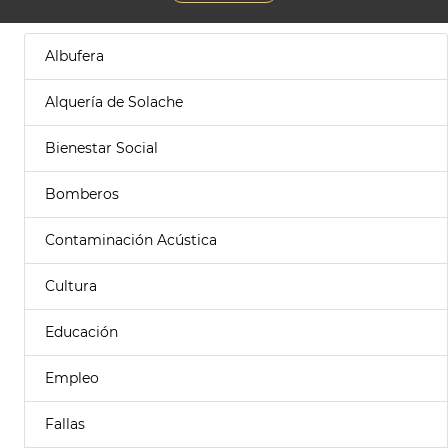
Albufera
Alquería de Solache
Bienestar Social
Bomberos
Contaminación Acústica
Cultura
Educación
Empleo
Fallas