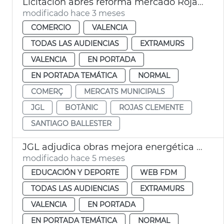
Licitación abres reforma mercado Rojas Clemente
modificado hace 3 meses
COMERCIO
VALENCIA
TODAS LAS AUDIENCIAS
EXTRAMURS
VALENCIA
EN PORTADA
EN PORTADA TEMÁTICA
NORMAL
COMERÇ
MERCATS MUNICIPALS
JGL
BOTÀNIC
ROJAS CLEMENTE
SANTIAGO BALLESTER
JGL adjudica obras mejora energética centro deportivo la Petxina València
modificado hace 5 meses
EDUCACIÓN Y DEPORTE
WEB FDM
TODAS LAS AUDIENCIAS
EXTRAMURS
VALENCIA
EN PORTADA
EN PORTADA TEMÁTICA
NORMAL