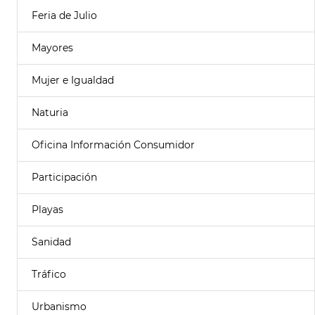
Feria de Julio
Mayores
Mujer e Igualdad
Naturia
Oficina Información Consumidor
Participación
Playas
Sanidad
Tráfico
Urbanismo