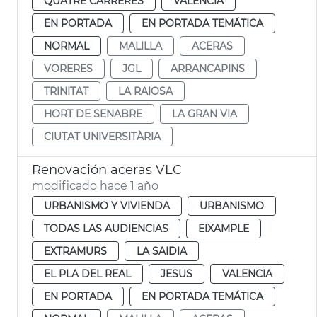
QUATRE CARRERES
VALENCIA
EN PORTADA
EN PORTADA TEMÁTICA
NORMAL
MALILLA
ACERAS
VORERES
JGL
ARRANCAPINS
TRINITAT
LA RAIOSA
HORT DE SENABRE
LA GRAN VIA
CIUTAT UNIVERSITÀRIA
Renovación aceras VLC
modificado hace 1 año
URBANISMO Y VIVIENDA
URBANISMO
TODAS LAS AUDIENCIAS
EIXAMPLE
EXTRAMURS
LA SAIDIA
EL PLA DEL REAL
JESUS
VALENCIA
EN PORTADA
EN PORTADA TEMÁTICA