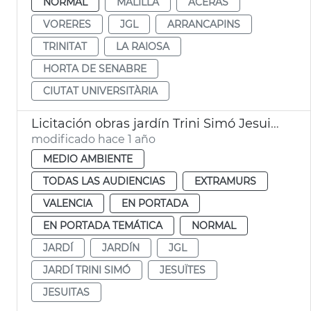
NORMAL
MALILLA
ACERAS
VORERES
JGL
ARRANCAPINS
TRINITAT
LA RAIOSA
HORTA DE SENABRE
CIUTAT UNIVERSITÀRIA
Licitación obras jardín Trini Simó Jesuitas
modificado hace 1 año
MEDIO AMBIENTE
TODAS LAS AUDIENCIAS
EXTRAMURS
VALENCIA
EN PORTADA
EN PORTADA TEMÁTICA
NORMAL
JARDÍ
JARDÍN
JGL
JARDÍ TRINI SIMÓ
JESUÏTES
JESUITAS