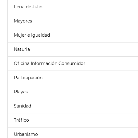
Feria de Julio
Mayores
Mujer e Igualdad
Naturia
Oficina Información Consumidor
Participación
Playas
Sanidad
Tráfico
Urbanismo