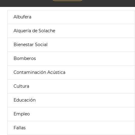
Albufera
Alquería de Solache
Bienestar Social
Bomberos
Contaminación Acústica
Cultura
Educación
Empleo
Fallas