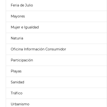
Feria de Julio
Mayores
Mujer e Igualdad
Naturia
Oficina Información Consumidor
Participación
Playas
Sanidad
Tráfico
Urbanismo