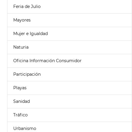
Feria de Julio
Mayores
Mujer e Igualdad
Naturia
Oficina Información Consumidor
Participación
Playas
Sanidad
Tráfico
Urbanismo