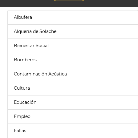
Albufera
Alquería de Solache
Bienestar Social
Bomberos
Contaminación Acústica
Cultura
Educación
Empleo
Fallas