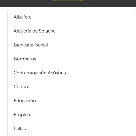
Albufera
Alquería de Solache
Bienestar Social
Bomberos
Contaminación Acústica
Cultura
Educación
Empleo
Fallas