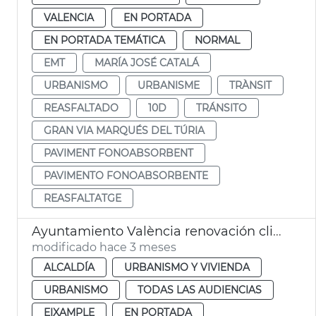
VALENCIA
EN PORTADA
EN PORTADA TEMÁTICA
NORMAL
EMT
MARÍA JOSÉ CATALÁ
URBANISMO
URBANISME
TRÀNSIT
REASFALTADO
10D
TRÁNSITO
GRAN VIA MARQUÉS DEL TÚRIA
PAVIMENT FONOABSORBENT
PAVIMENTO FONOABSORBENTE
REASFALTATGE
Ayuntamiento València renovación climatitzación Mercado de Colón
modificado hace 3 meses
ALCALDÍA
URBANISMO Y VIVIENDA
URBANISMO
TODAS LAS AUDIENCIAS
EIXAMPLE
EN PORTADA