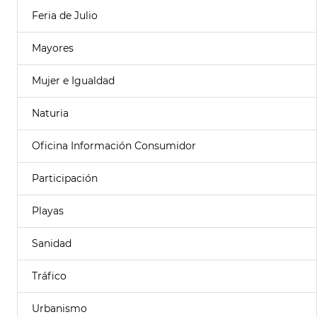
Feria de Julio
Mayores
Mujer e Igualdad
Naturia
Oficina Información Consumidor
Participación
Playas
Sanidad
Tráfico
Urbanismo