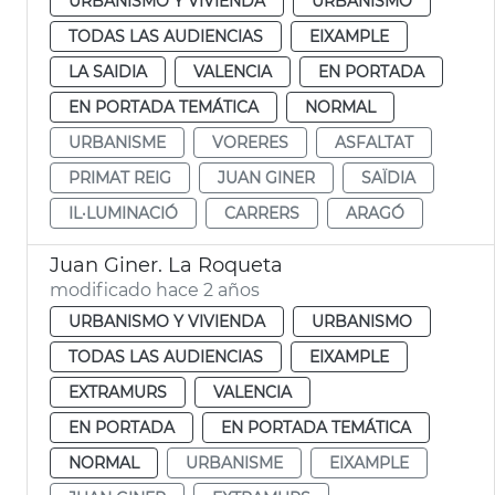
URBANISMO Y VIVIENDA
URBANISMO
TODAS LAS AUDIENCIAS
EIXAMPLE
LA SAIDIA
VALENCIA
EN PORTADA
EN PORTADA TEMÁTICA
NORMAL
URBANISME
VORERES
ASFALTAT
PRIMAT REIG
JUAN GINER
SAÏDIA
IL·LUMINACIÓ
CARRERS
ARAGÓ
Juan Giner. La Roqueta
modificado hace 2 años
URBANISMO Y VIVIENDA
URBANISMO
TODAS LAS AUDIENCIAS
EIXAMPLE
EXTRAMURS
VALENCIA
EN PORTADA
EN PORTADA TEMÁTICA
NORMAL
URBANISME
EIXAMPLE