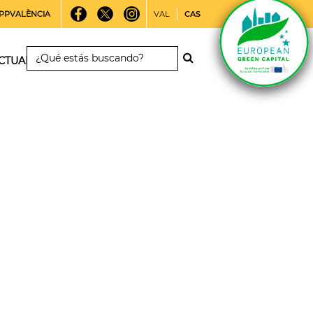
PPVALÈNCIA
VAL
CAS
CTUALIDAD