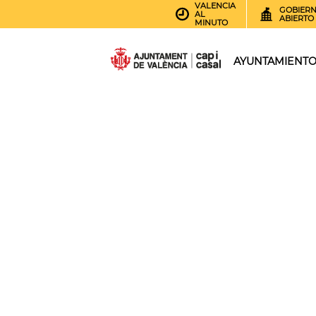
VALENCIA
GOBIER
AL
ABIERTO
MINUTO
AYUNTAMIENT