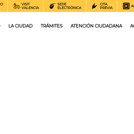
NO
VISIT
SEDE
CITA
A
VALENCIA
ELECTRÓNICA
PREVIA
O
LA CIUDAD
TRÁMITES
ATENCIÓN CIUDADANA
A