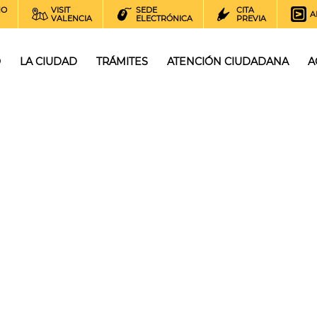
NO
VISIT
SEDE
CITA
A
VALENCIA
ELECTRÓNICA
PREVIA
O
LA CIUDAD
TRÁMITES
ATENCIÓN CIUDADANA
A