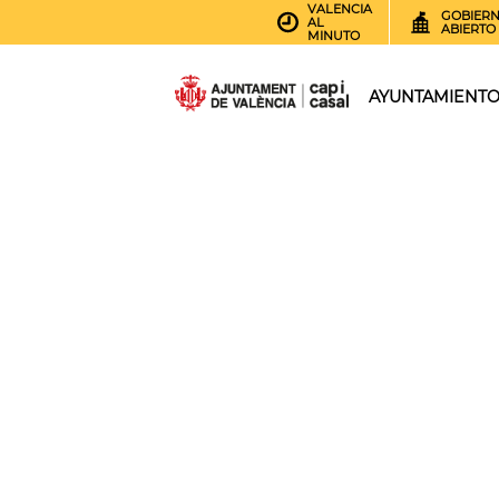
VALENCIA
GOBIER
AL
ABIERTO
MINUTO
AYUNTAMIENT