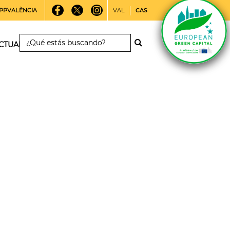
PPVALÈNCIA
VAL
CAS
CTUALIDAD