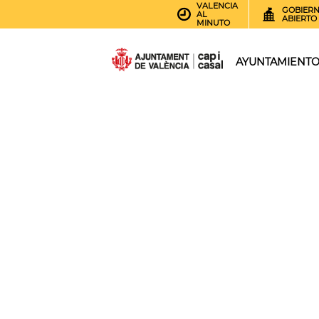
VALENCIA
GOBIER
AL
ABIERTO
MINUTO
AYUNTAMIENT