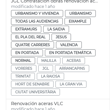
JGL Contratación obras renovación aceras València
modificado hace 1 año
URBANISMO Y VIVIENDA
URBANISMO
TODAS LAS AUDIENCIAS
EIXAMPLE
EXTRAMURS
LA SAIDIA
EL PLA DEL REAL
JESUS
QUATRE CARRERES
VALENCIA
EN PORTADA
EN PORTADA TEMÁTICA
NORMAL
MALILLA
ACERAS
VORERES
JGL
ARRANCAPINS
TRINITAT
LA RAIOSA
HORT DE SENABRE
LA GRAN VIA
CIUTAT UNIVERSITÀRIA
Renovación aceras VLC
modificado hace 1 año