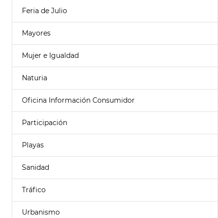
Feria de Julio
Mayores
Mujer e Igualdad
Naturia
Oficina Información Consumidor
Participación
Playas
Sanidad
Tráfico
Urbanismo