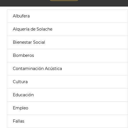
Albufera
Alquería de Solache
Bienestar Social
Bomberos
Contaminación Acústica
Cultura
Educación
Empleo
Fallas