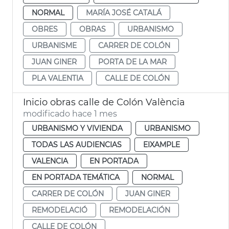
NORMAL
MARÍA JOSÉ CATALÁ
OBRES
OBRAS
URBANISMO
URBANISME
CARRER DE COLÓN
JUAN GINER
PORTA DE LA MAR
PLA VALENTIA
CALLE DE COLÓN
Inicio obras calle de Colón València
modificado hace 1 mes
URBANISMO Y VIVIENDA
URBANISMO
TODAS LAS AUDIENCIAS
EIXAMPLE
VALENCIA
EN PORTADA
EN PORTADA TEMÁTICA
NORMAL
CARRER DE COLÓN
JUAN GINER
REMODELACIÓ
REMODELACIÓN
CALLE DE COLÓN