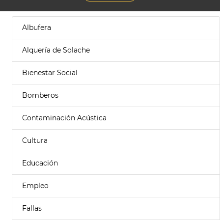
Albufera
Alquería de Solache
Bienestar Social
Bomberos
Contaminación Acústica
Cultura
Educación
Empleo
Fallas