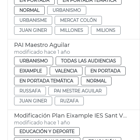
EN PORTADA
EN PORTADA TEMÁTICA
NORMAL
URBANISMO
URBANISME
MERCAT COLÓN
JUAN GINER
MILLONES
MILIONS
PAI Maestro Aguilar
modificado hace 1 año
URBANISMO
TODAS LAS AUDIENCIAS
EIXAMPLE
VALENCIA
EN PORTADA
EN PORTADA TEMÁTICA
NORMAL
RUSSAFA
PAI MESTRE AGUILAR
JUAN GINER
RUZAFA
Modificación Plan Eixample IES Sant Vicente Ferrer València
modificado hace 1 año
EDUCACIÓN Y DEPORTE