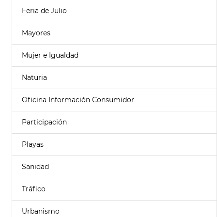
Feria de Julio
Mayores
Mujer e Igualdad
Naturia
Oficina Información Consumidor
Participación
Playas
Sanidad
Tráfico
Urbanismo