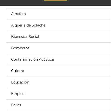
Albufera
Alquería de Solache
Bienestar Social
Bomberos
Contaminación Acústica
Cultura
Educación
Empleo
Fallas