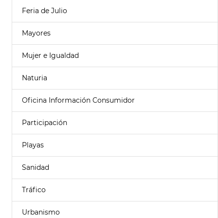
Feria de Julio
Mayores
Mujer e Igualdad
Naturia
Oficina Información Consumidor
Participación
Playas
Sanidad
Tráfico
Urbanismo