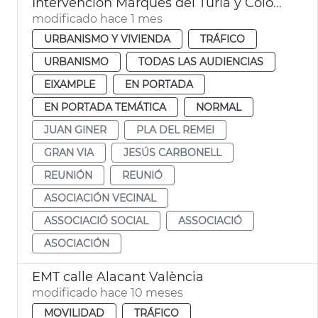
Intervención Marqués del Túria y Colón València
modificado hace 1 mes
URBANISMO Y VIVIENDA
TRÁFICO
URBANISMO
TODAS LAS AUDIENCIAS
EIXAMPLE
EN PORTADA
EN PORTADA TEMÁTICA
NORMAL
JUAN GINER
PLA DEL REMEI
GRAN VIA
JESÚS CARBONELL
REUNIÓN
REUNIÓ
ASOCIACIÓN VECINAL
ASSOCIACIÓ SOCIAL
ASSOCIACIÓ
ASOCIACIÓN
EMT calle Alacant València
modificado hace 10 meses
MOVILIDAD
TRÁFICO