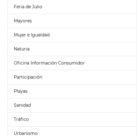
Feria de Julio
Mayores
Mujer e Igualdad
Naturia
Oficina Información Consumidor
Participación
Playas
Sanidad
Tráfico
Urbanismo