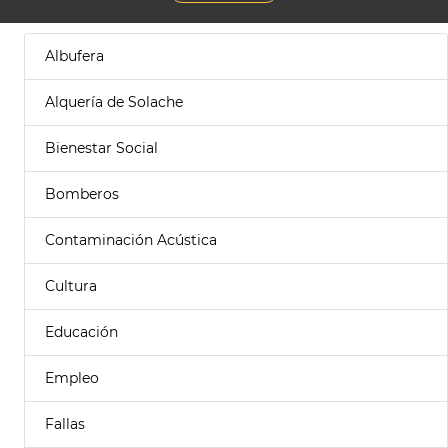
Albufera
Alquería de Solache
Bienestar Social
Bomberos
Contaminación Acústica
Cultura
Educación
Empleo
Fallas