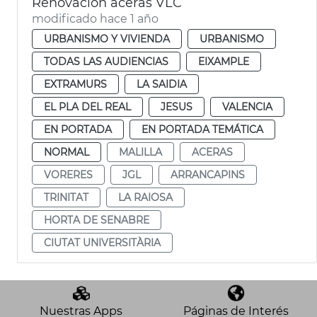
Renovación aceras VLC
modificado hace 1 año
URBANISMO Y VIVIENDA
URBANISMO
TODAS LAS AUDIENCIAS
EIXAMPLE
EXTRAMURS
LA SAIDIA
EL PLA DEL REAL
JESUS
VALENCIA
EN PORTADA
EN PORTADA TEMÁTICA
NORMAL
MALILLA
ACERAS
VORERES
JGL
ARRANCAPINS
TRINITAT
LA RAIOSA
HORTA DE SENABRE
CIUTAT UNIVERSITÀRIA
Nuestras Apps
Páginas de Interés