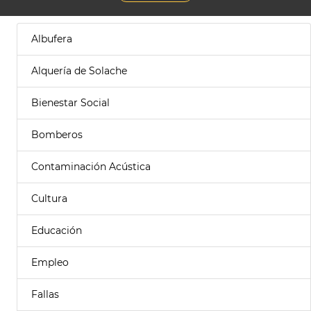
Albufera
Alquería de Solache
Bienestar Social
Bomberos
Contaminación Acústica
Cultura
Educación
Empleo
Fallas