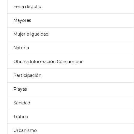
Feria de Julio
Mayores
Mujer e Igualdad
Naturia
Oficina Información Consumidor
Participación
Playas
Sanidad
Tráfico
Urbanismo