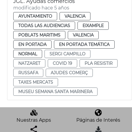
JGL. Ayudas comercios
modificado hace 5 años
AYUNTAMIENTO
VALENCIA
TODAS LAS AUDIENCIAS
EIXAMPLE
POBLATS MARITIMS
VALENCIA
EN PORTADA
EN PORTADA TEMÁTICA
NORMAL
SERGI CAMPILLO
NATZARET
COVID 19
PLA RESISTIR
RUSSAFA
AJUDES COMERÇ
TAXES MERCATS
MUSEU SEMANA SANTA MARINERA
Nuestras Apps
Páginas de Interés