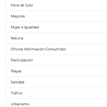
Feria de Julio
Mayores
Mujer e Igualdad
Naturia
Oficina Información Consumidor
Participación
Playas
Sanidad
Tráfico
Urbanismo