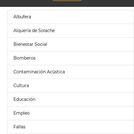
Albufera
Alquería de Solache
Bienestar Social
Bomberos
Contaminación Acústica
Cultura
Educación
Empleo
Fallas