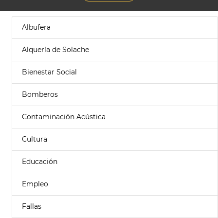
Albufera
Alquería de Solache
Bienestar Social
Bomberos
Contaminación Acústica
Cultura
Educación
Empleo
Fallas