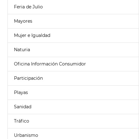
Feria de Julio
Mayores
Mujer e Igualdad
Naturia
Oficina Información Consumidor
Participación
Playas
Sanidad
Tráfico
Urbanismo