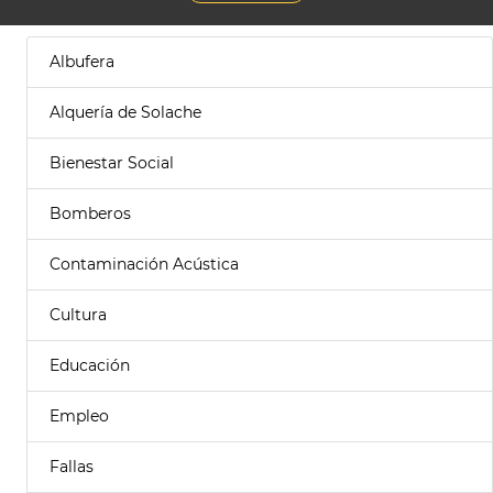
Albufera
Alquería de Solache
Bienestar Social
Bomberos
Contaminación Acústica
Cultura
Educación
Empleo
Fallas