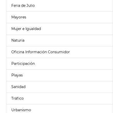
Feria de Julio
Mayores
Mujer e Igualdad
Naturia
Oficina Información Consumidor
Participación
Playas
Sanidad
Tráfico
Urbanismo