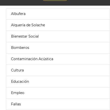
Albufera
Alquería de Solache
Bienestar Social
Bomberos
Contaminación Acústica
Cultura
Educación
Empleo
Fallas