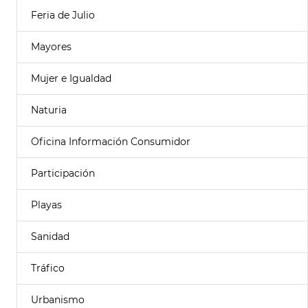
Feria de Julio
Mayores
Mujer e Igualdad
Naturia
Oficina Información Consumidor
Participación
Playas
Sanidad
Tráfico
Urbanismo