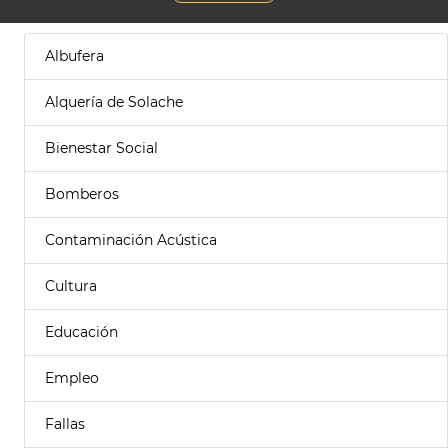
Albufera
Alquería de Solache
Bienestar Social
Bomberos
Contaminación Acústica
Cultura
Educación
Empleo
Fallas