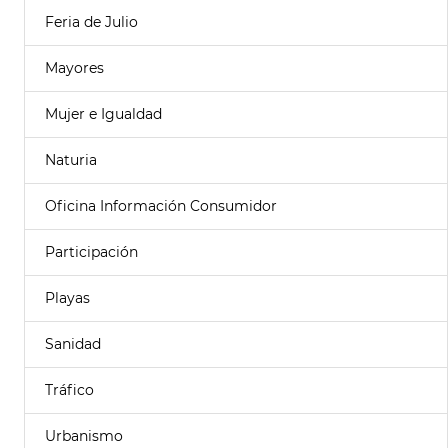
Feria de Julio
Mayores
Mujer e Igualdad
Naturia
Oficina Información Consumidor
Participación
Playas
Sanidad
Tráfico
Urbanismo