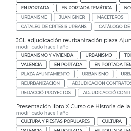
EN PORTADA
EN PORTADA TEMÁTICA
NO
URBANISME
JUAN GINER
MACETEROS
CATALEG DE CRITESIS URBANS
CATÁLOGO DE 
JGL adjudicación reurbanización plaza Aj
modificado hace 1 año
URBANISMO Y VIVIENDA
URBANISMO
TO
VALENCIA
EN PORTADA
EN PORTADA TE
PLAZA AYUNTAMIENTO
URBANISMO
URB
REURBANIZACIÓN
ADJUDICACIÓN CONTRATO
REDACCIÓ PROYECTOS
ADJUDICACCIÓ CONT
Presentación libro X Curso de Historia de l
modificado hace 1 año
CULTURA Y FIESTAS POPULARES
CULTURA
VALENCIA
EN PORTADA
EN PORTADA TE