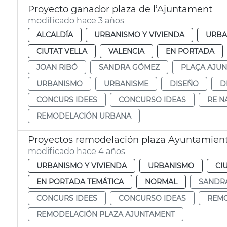
Proyecto ganador plaza de l’Ajuntament
modificado hace 3 años
ALCALDÍA
URBANISMO Y VIVIENDA
URBA
CIUTAT VELLA
VALENCIA
EN PORTADA
JOAN RIBÓ
SANDRA GÓMEZ
PLAÇA AJU
URBANISMO
URBANISME
DISEÑO
D
CONCURS IDEES
CONCURSO IDEAS
RE N
REMODELACIÓN URBANA
Proyectos remodelación plaza Ayuntamien
modificado hace 4 años
URBANISMO Y VIVIENDA
URBANISMO
CI
EN PORTADA TEMÁTICA
NORMAL
SANDR
CONCURS IDEES
CONCURSO IDEAS
REMO
REMODELACIÓN PLAZA AJUNTAMENT