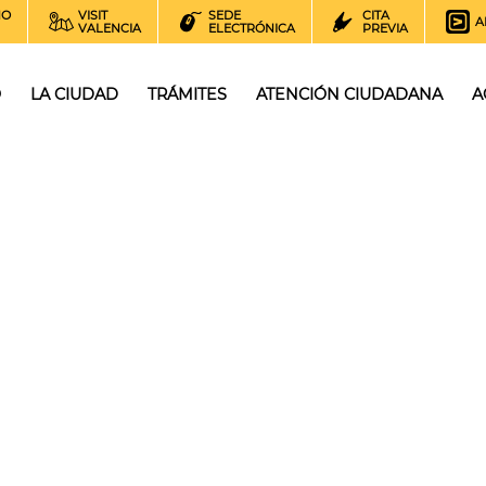
NO
VISIT
SEDE
CITA
A
VALENCIA
ELECTRÓNICA
PREVIA
O
LA CIUDAD
TRÁMITES
ATENCIÓN CIUDADANA
A