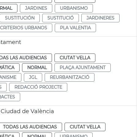
RMAL
JARDINES
URBANISMO
SUSTITUCIÓN
SUSTITUCIÓ
JARDINERES
CRITERIOS URBANOS
PLA VALENTIA
untament
DAS LAS AUDIENCIAS
CIUTAT VELLA
MÁTICA
NORMAL
PLAÇA AJUNTAMENT
ANISME
JGL
REURBANITZACIÓ
S
REDACCIÓ PROJECTE
RACTES
a Ciudad de València
TODAS LAS AUDIENCIAS
CIUTAT VELLA
MÁTICA
NORMAL
URBANISMO