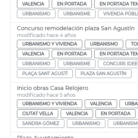
VALENCIA
EN PORTADA
EN PORTADA TE
URBANISMO
URBANISME
VIVENDA PÚBL
Concurso remodelación plaza San Agustín
modificado hace 4 años
URBANISMO Y VIVIENDA
URBANISMO
TO
VALENCIA
EN PORTADA
EN PORTADA TE
URBANISMO
URBANISME
CONCURS IDEE
PLAÇA SANT AGUSTÍ
PLAZA SAN AGUSTÍN
Inicio obras Casa Relojero
modificado hace 5 años
URBANISMO Y VIVIENDA
VALENCIA
URBA
CIUTAT VELLA
VALENCIA
EN PORTADA
SANDRA GÓMEZ
URBANISMO
URBANISM