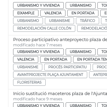
URBANISMO Y VIVIENDA
URBANISMO
TO
EIXAMPLE
VALENCIA
EN PORTADA
E
URBANISMO
URBANISME
TRÁFICO
REMODELACIÓN CALLE COLÓN
REMODELACIÓ
Proceso participativo anteproyecto plaza d
modificado hace 7 meses
URBANISMO Y VIVIENDA
URBANISMO
TO
VALENCIA
EN PORTADA
EN PORTADA TE
URBANISME
PROCÉS PARTICIPATIU
PROC
AVANTPROJECTE PLAÇA AJUNTAMENT
ANTEPR
FLORISTERIAS
Inicio sustitució maceteros plaza de l'Ajun
modificado hace 9 meses
URBANISMO Y VIVIENDA
URBANISMO
TO