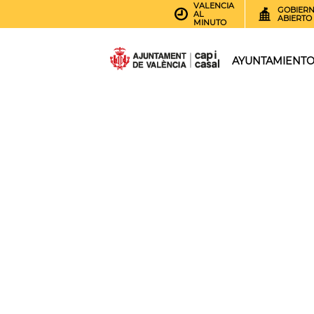
VALENCIA
GOBIER
AL
ABIERTO
MINUTO
AYUNTAMIENT