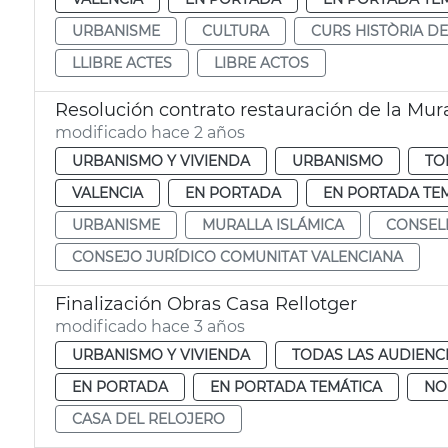
URBANISME
CULTURA
CURS HISTÒRIA DE
LLIBRE ACTES
LIBRE ACTOS
Resolución contrato restauración de la Mura
modificado hace 2 años
URBANISMO Y VIVIENDA
URBANISMO
TO
VALENCIA
EN PORTADA
EN PORTADA TE
URBANISME
MURALLA ISLÁMICA
CONSELL
CONSEJO JURÍDICO COMUNITAT VALENCIANA
Finalización Obras Casa Rellotger
modificado hace 3 años
URBANISMO Y VIVIENDA
TODAS LAS AUDIENC
EN PORTADA
EN PORTADA TEMÁTICA
NO
CASA DEL RELOJERO