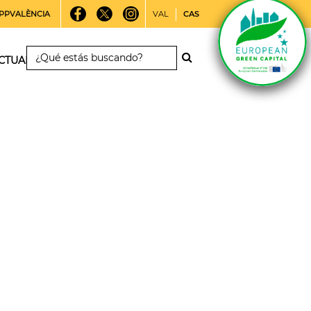
PPVALÈNCIA
VAL
CAS
CTUALIDAD