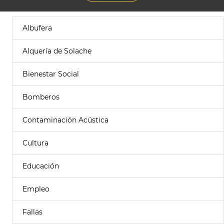
Albufera
Alquería de Solache
Bienestar Social
Bomberos
Contaminación Acústica
Cultura
Educación
Empleo
Fallas