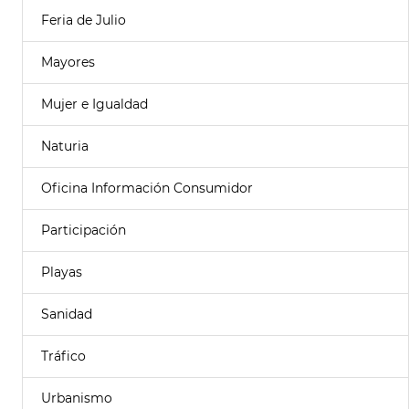
Feria de Julio
Mayores
Mujer e Igualdad
Naturia
Oficina Información Consumidor
Participación
Playas
Sanidad
Tráfico
Urbanismo