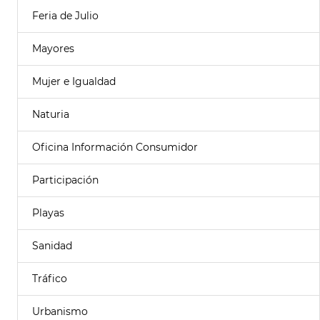
Feria de Julio
Mayores
Mujer e Igualdad
Naturia
Oficina Información Consumidor
Participación
Playas
Sanidad
Tráfico
Urbanismo