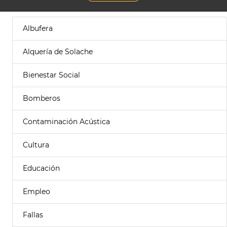
Albufera
Alquería de Solache
Bienestar Social
Bomberos
Contaminación Acústica
Cultura
Educación
Empleo
Fallas