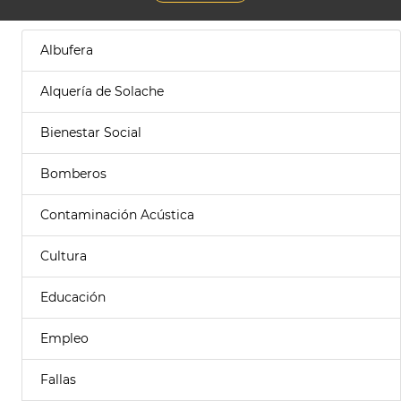
Albufera
Alquería de Solache
Bienestar Social
Bomberos
Contaminación Acústica
Cultura
Educación
Empleo
Fallas