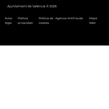
Ajuntament de València ©
2026
Aviso
Política
Política de
Agencia Antifraude
Mapa
legal
privacidad
cookies
Web