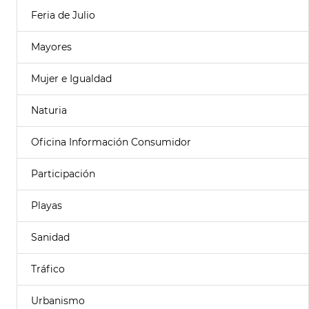
Feria de Julio
Mayores
Mujer e Igualdad
Naturia
Oficina Información Consumidor
Participación
Playas
Sanidad
Tráfico
Urbanismo