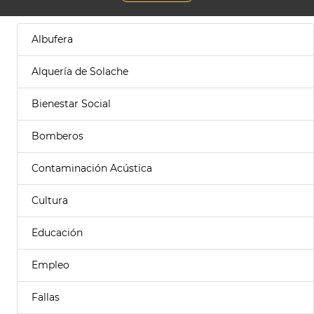
Albufera
Alquería de Solache
Bienestar Social
Bomberos
Contaminación Acústica
Cultura
Educación
Empleo
Fallas