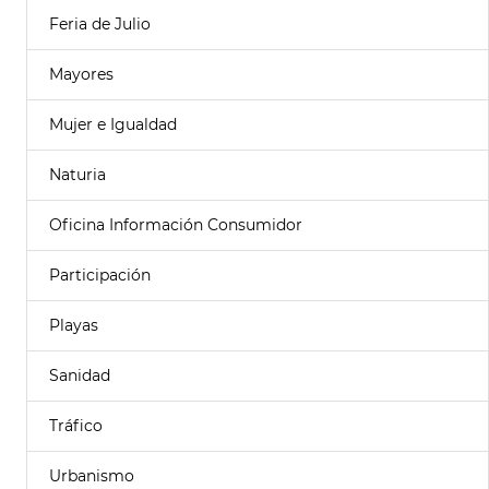
Feria de Julio
Mayores
Mujer e Igualdad
Naturia
Oficina Información Consumidor
Participación
Playas
Sanidad
Tráfico
Urbanismo